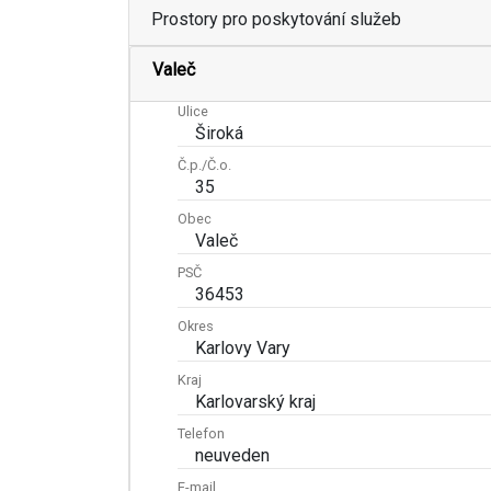
Prostory pro poskytování služeb
Valeč
Ulice
Široká
Č.p./Č.o.
35
Obec
Valeč
PSČ
36453
Okres
Karlovy Vary
Kraj
Karlovarský kraj
Telefon
neuveden
E-mail