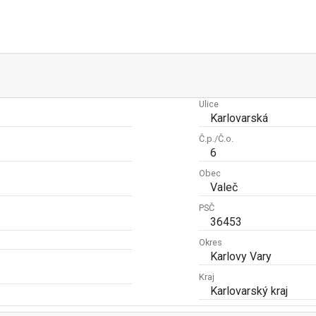
Ulice
Karlovarská
Č.p./Č.o.
6
Obec
Valeč
PSČ
36453
Okres
Karlovy Vary
Kraj
Karlovarský kraj